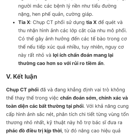
người mắc các bệnh lý nền như tiểu đường
nặng, hen phế quản, cường giáp.
Tia X
: Chụp CT phổi sử dụng
tia X
để quét và
thu nhận hình ảnh các lớp cắt của nhu mô phổi.
Có thể gây ảnh hưởng đến các tế bào trong cơ
thể nếu tiếp xúc quá nhiều, tuy nhiên, nguy cơ
này rất nhỏ và
lợi ích chẩn đoán mang lại
thường cao hơn so với rủi ro tiềm ẩn
.
V. Kết luận
Chụp CT phổi
đã và đang khẳng định vai trò không
thể thay thế trong việc
chẩn đoán sớm, chính xác và
toàn diện các bất thường tại phổi
. Với khả năng cung
cấp hình ảnh sắc nét, phân tích chi tiết từng vùng tổn
thương nhỏ nhất, kỹ thuật này hỗ trợ bác sĩ đưa ra
phác đồ điều trị kịp thời
, từ đó nâng cao hiệu quả