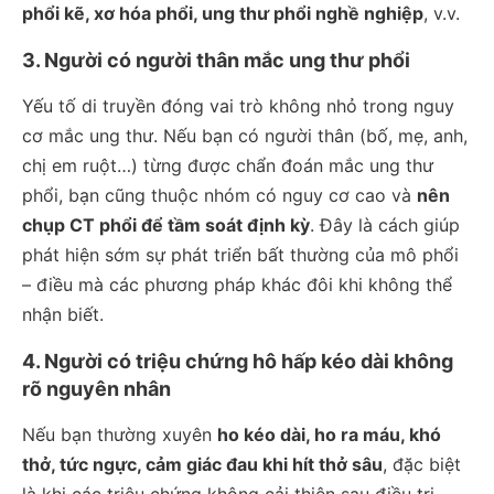
phổi kẽ, xơ hóa phổi, ung thư phổi nghề nghiệp
, v.v.
3. Người có người thân mắc ung thư phổi
Yếu tố di truyền đóng vai trò không nhỏ trong nguy
cơ mắc ung thư. Nếu bạn có người thân (bố, mẹ, anh,
chị em ruột…) từng được chẩn đoán mắc ung thư
phổi, bạn cũng thuộc nhóm có nguy cơ cao và
nên
chụp CT phổi để tầm soát định kỳ
. Đây là cách giúp
phát hiện sớm sự phát triển bất thường của mô phổi
– điều mà các phương pháp khác đôi khi không thể
nhận biết.
4. Người có triệu chứng hô hấp kéo dài không
rõ nguyên nhân
Nếu bạn thường xuyên
ho kéo dài, ho ra máu, khó
thở, tức ngực, cảm giác đau khi hít thở sâu
, đặc biệt
là khi các triệu chứng không cải thiện sau điều trị