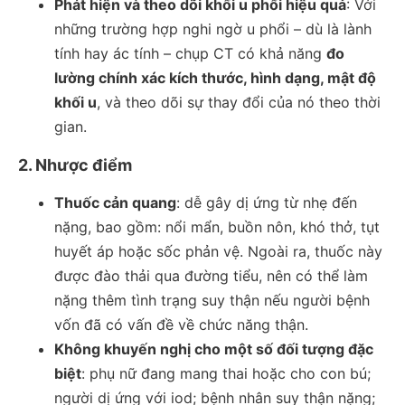
Phát hiện và theo dõi khối u phổi hiệu quả
: Với
những trường hợp nghi ngờ u phổi – dù là lành
tính hay ác tính – chụp CT có khả năng
đo
lường chính xác kích thước, hình dạng, mật độ
khối u
, và theo dõi sự thay đổi của nó theo thời
gian.
2. Nhược điểm
Thuốc cản quang
: dễ gây dị ứng từ nhẹ đến
nặng, bao gồm: nổi mẩn, buồn nôn, khó thở, tụt
huyết áp hoặc sốc phản vệ. Ngoài ra, thuốc này
được đào thải qua đường tiểu, nên có thể làm
nặng thêm tình trạng suy thận nếu người bệnh
vốn đã có vấn đề về chức năng thận.
Không khuyến nghị cho một số đối tượng đặc
biệt
: phụ nữ đang mang thai hoặc cho con bú;
người dị ứng với iod; bệnh nhân suy thận nặng;