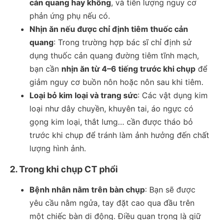
cản quang hay không
, và tiên lượng nguy cơ
phản ứng phụ nếu có.
Nhịn ăn nếu được chỉ định tiêm thuốc cản
quang
: Trong trường hợp bác sĩ chỉ định sử
dụng thuốc cản quang đường tiêm tĩnh mạch,
bạn cần
nhịn ăn từ 4–6 tiếng trước khi chụp
để
giảm nguy cơ buồn nôn hoặc nôn sau khi tiêm.
Loại bỏ kim loại và trang sức
: Các vật dụng kim
loại như dây chuyền, khuyên tai, áo ngực có
gọng kim loại, thắt lưng… cần được tháo bỏ
trước khi chụp để tránh làm ảnh hưởng đến chất
lượng hình ảnh.
2. Trong khi chụp CT phổi
Bệnh nhân nằm trên bàn chụp
: Bạn sẽ được
yêu cầu nằm ngửa, tay đặt cao qua đầu trên
một chiếc bàn di động. Điều quan trọng là
giữ